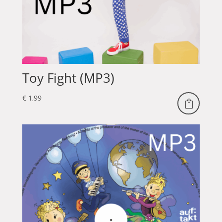
Toy Fight (MP3)
€
1,99
